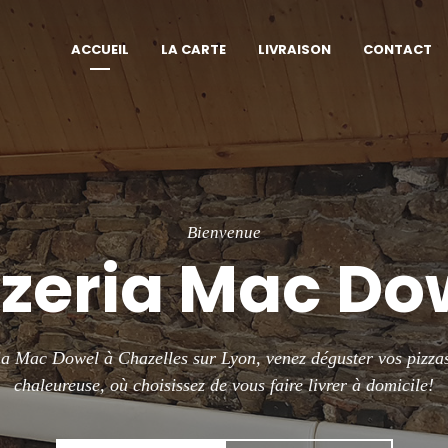
ACCUEIL
LA CARTE
LIVRAISON
CONTACT
Découvrez Notre Service De
raison À Domi
tuée à Chazelles-sur-Lyon et se déplace gratuitement dans les
nements nous invitons à consulter l’onglet « livraison », afin
et la liste des communes présentes dans la zone de livraison.