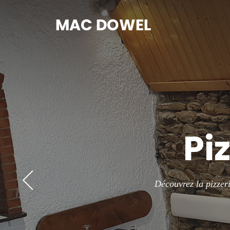
Liv
La pizzéria est si
Pour plus de renseig