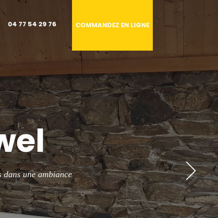
04 77 54 29 76
COMMANDEZ EN LIGNE
cile
 communes voisines.
 de découvrir le plan