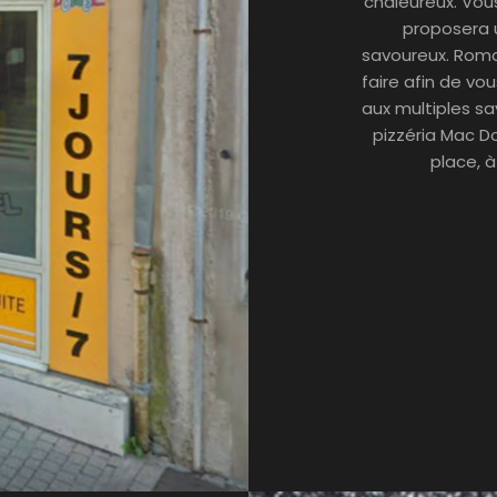
chaleureux. Vou
proposera u
savoureux. Romai
faire afin de vo
aux multiples sav
pizzéria Mac D
place, à