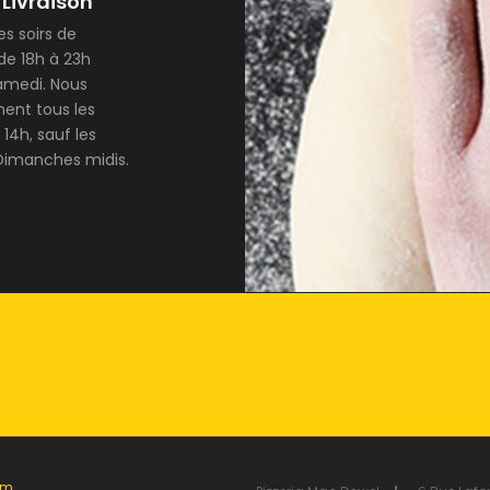
 Livraison
es soirs de
de 18h à 23h
amedi. Nous
ment tous les
 14h, sauf les
Dimanches midis.
om