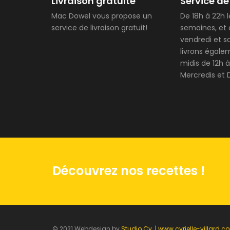
Livraison gratuite
Service de
Mac Dowel vous propose un
De 18h à 22h l
service de livraison gratuit!
semaines, et 
vendredi et s
livrons égale
midis de 12h à
Mercredis et 
Découvrez nos recettes !
© 2021 Webdesign by
Studio Cy. | www.cyrielle-villard.c